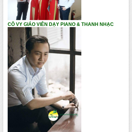
CÔ VY GIÁO VIÊN DẠY PIANO & THANH NHẠC