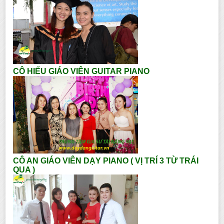
CÔ HIẾU GIÁO VIÊN GUITAR PIANO
CÔ AN GIÁO VIÊN DẠY PIANO ( VỊ TRÍ 3 TỪ TRÁI
QUA )