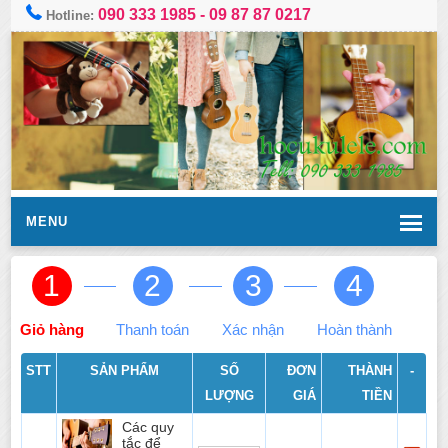
090 333 1985
-
09 87 87 0217
Hotline:
MENU
1
2
3
4
Giỏ hàng
Thanh toán
Xác nhận
Hoàn thành
STT
SẢN PHẨM
SỐ
ĐƠN
THÀNH
-
LƯỢNG
GIÁ
TIỀN
Các quy
tắc để