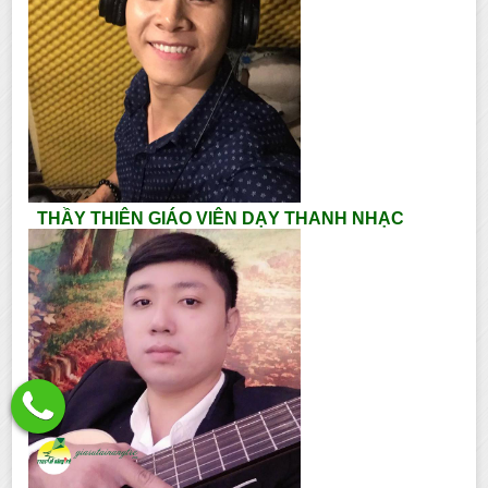
THẦY THIÊN GIÁO VIÊN DẠY THANH NHẠC