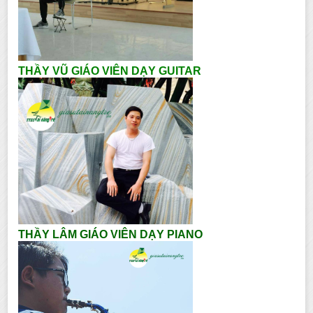
THẦY VŨ GIÁO VIÊN DẠY GUITAR
THẦY LÂM GIÁO VIÊN DẠY PIANO