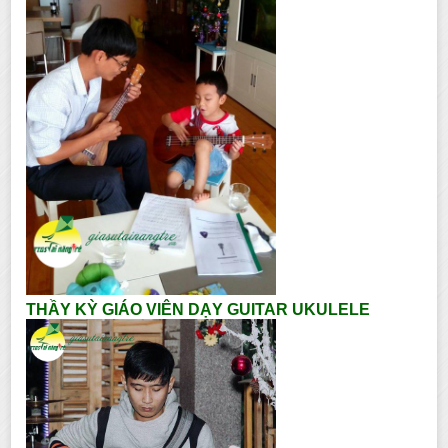
THẦY KỲ GIÁO VIÊN DẠY GUITAR UKULELE