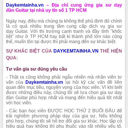
Daykemtainha.vn
–
Địa chỉ cung ứng
gia sư dạy
đàn
Guitar
tại nhà uy tín số 1 TP HCM
Ngày nay, điều mà chúng ta không thể phủ định đó chính
là có quá nhiều trung tâm cung cấp dịch vụ gia sư
dạy
Guitar.
Với thị trường cạnh tranh và đầy tính "khốc
liệt" như ở TP HCM hay bất kì thành phố lớn nào cũng
thế, muốn tồn tại được thì phải mang đến sự khác biệt.
SỰ KHÁC BIỆT CỦA
DAYKEMTAINHA.VN
THỂ HIỆN
QUA:
Tư vấn gia sư đúng yêu cầu
-
Thật ra cũng không phải ngẫu nhiên mà nhân viên tư
vấn của
Daykemtainha.vn
lại hỏi kỹ các vấn đề liên
quan đến mục tiêu, nguyện vọng của học viên. Vì khi biết
được những điều này, chúng tôi sẽ lựa chọn gia sư dạy
đàn
Guitar
phù hợp nhất và mang đến hiệu quả tốt nhất
với học viên.
-
Các bạn học viên ĐƯỢC HỌC THỬ 2 BUỔI ĐẦU để
trải nghiệm phương pháp dạy của gia sư. Nếu không
phù hợp,
chúng tôi
sẽ hỗ trợ đổi gia sư khác. Học tập có
hiệu quả hay không thì phụ thuộc vào rất nhiều yếu tố.