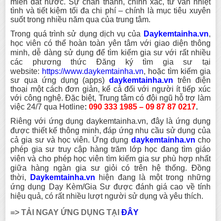
miền đất nước. Sự chân thành, chính xác, tư vấn nhiệt
tình và tiết kiệm tối đa chi phí – chính là mục tiêu xuyên
suốt trong nhiều năm qua của trung tâm.
Trong quá trình sử dụng dịch vụ của
Daykemtainha
.vn
,
học viên có thể hoàn toàn yên tâm với giao diện thông
minh, dễ dàng sử dụng để tìm kiếm gia sư với rất nhiều
các phương thức Đăng ký tìm gia sư tại
website:
https://www.daykemtainha.vn
, hoặc tìm kiếm gia
sư qua ứng dụng (apps)
daykemtainha.vn
trên điện
thoại một cách đơn giản, kể cả đối với người ít tiếp xúc
với công nghệ. Đặc biệt, Trung tâm có đội ngũ hỗ trợ làm
việc 24/7 qua Hotline
:
090 333 1985 – 09 87 87 0217
.
Riêng với ứng dụng daykemtainha.vn, đây là ứng dụng
được thiết kế thông minh, đáp ứng nhu cầu sử dụng của
cả gia sư và học viên. Ứng dụng
daykemtainha.vn
cho
phép gia sư truy cập hàng trăm lớp học đang tìm giáo
viên và cho phép học viên tìm kiếm gia sư phù hợp nhất
giữa hàng ngàn gia sư giỏi có trên hệ thống. Đồng
thời,
Daykemtainha.vn
hiện đang là một trong những
ứng dụng Dạy Kèm/Gia Sư được đánh giá cao về tính
hiệu quả, có rất nhiều lượt người sử dụng và yêu thích.
=> TẢI NGAY ỨNG DỤNG TẠI
ĐÂY