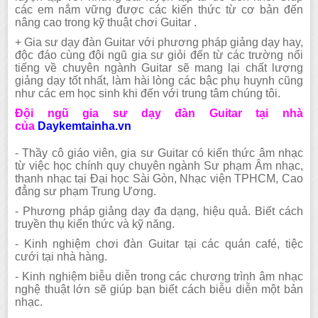
các em nắm vững được các kiến thức từ cơ bản đến
nâng cao trong kỹ thuật chơi Guitar .
+ Gia sư dạy đàn Guitar với phương pháp giảng dạy hay,
độc đáo cùng đội ngũ gia sư giỏi đến từ các trường nổi
tiếng về chuyên ngành Guitar sẽ mang lại chất lượng
giảng dạy tốt nhất, làm hài lòng các bậc phụ huynh cũng
như các em học sinh khi đến với trung tâm chúng tôi.
Đội ngũ gia sư dạy đàn Guitar tại nhà
của
Daykemtainha.vn
- Thầy cô giáo viên, gia sư Guitar có kiến thức âm nhạc
từ việc học chính quy chuyên ngành Sư phạm Âm nhạc,
thanh nhạc tại Đại học Sài Gòn, Nhạc viện TPHCM, Cao
đẳng sư phạm Trung Ương.
- Phương pháp giảng dạy đa dạng, hiệu quả. Biết cách
truyền thụ kiến thức và kỹ năng.
- Kinh nghiệm chơi đàn Guitar tại các quán café, tiệc
cưới tại nhà hàng.
- Kinh nghiệm biễu diễn trong các chương trình âm nhạc
nghệ thuật lớn sẽ giúp bạn biết cách biễu diễn một bản
nhạc.