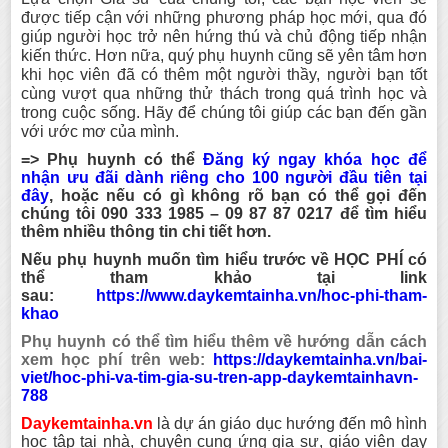
được tiếp cận vớ
i những phương pháp học mới, qua đó
giúp người học trở nên hứng thú và chủ động tiếp nhận
kiến thức. Hơn nữa, quý phụ huynh cũng sẽ yên tâm hơn
khi học viên đã có thêm một người thầy, người bạn tốt
cùng vượt qua những thử thách trong quá trình học và
trong cuộc sống. Hãy để chúng tôi giúp các bạn đến gần
với ước mơ của mình.
=> Phụ huynh có thể
Đăng ký ngay khóa học để
nhận ưu đãi dành riêng cho 100 người đầu tiên tại
đây
,
hoặc nếu có gì không rõ bạn có thể gọi đến
chúng tôi
090 333 1985 – 09 87 87 0217
để tìm hiểu
thêm nhiều thông tin chi tiết hơn.
Nếu phụ huynh muốn tìm hiểu trước về HỌC PHÍ có
thể tham khảo tại link
sau:
https://www.daykemtainha.vn/hoc-phi-tham-
khao
Phụ huynh có thể tìm hiểu thêm về hướng dẫn cách
xem học phí trên web:
https://daykemtainha.vn/bai-
viet/hoc-phi-va-tim-gia-su-tren-app-daykemtainhavn-
788
Daykemtainha.vn
là dự án giáo dục hướng đến mô hình
học tập tại nhà, chuyên cung ứng gia sư, giáo viên dạy