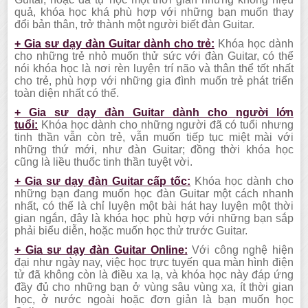
quả, khóa học khá phù hợp với những bạn muốn thay
đổi bản thân, trở thành một người biết đàn Guitar.
+ Gia sư dạy đàn Guitar dành cho trẻ:
Khóa học dành
cho những trẻ nhỏ muốn thử sức với đàn Guitar, có thể
nói khóa học là nơi rèn luyện trí não và thân thể tốt nhất
cho trẻ, phù hợp với những gia đình muốn trẻ phát triển
toàn diện nhất có thể.
+ Gia sư dạy đàn Guitar dành cho người lớn
tuổi:
Khóa học dành cho những người đã có tuổi nhưng
tinh thần vẫn còn trẻ, vẫn muốn tiếp tục miệt mài với
những thứ mới, như đàn Guitar; đồng thời khóa học
cũng là liều thuốc tinh thần tuyệt vời.
+ Gia sư dạy đàn Guitar cấp tốc:
Khóa học dành cho
những bạn đang muốn học đàn Guitar một cách nhanh
nhất, có thể là chỉ luyện một bài hát hay luyện một thời
gian ngắn, đây là khóa học phù hợp với những bạn sắp
phải biểu diễn, hoặc muốn học thử trước Guitar.
+ Gia sư dạy đàn Guitar Online:
Với công nghệ hiện
đại như ngày nay, việc học trực tuyến qua màn hình điện
tử đã không còn là điều xa lạ, và khóa học này đáp ứng
đầy đủ cho những bạn ở vùng sâu vùng xa, ít thời gian
học, ở nước ngoài hoặc đơn giản là bạn muốn học