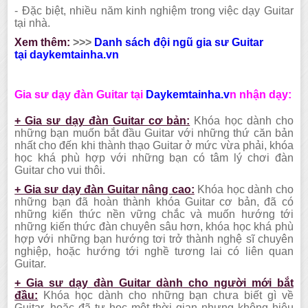
- Đặc biệt, nhiều năm kinh nghiệm trong việc dạy Guitar
tại nhà.
Xem thêm:
>>>
Danh sách đội ngũ gia sư Guitar
tại
daykemtainha.vn
Gia sư dạy đàn Guitar tại
Daykemtainha.v
n nhận dạy:
+ Gia sư dạy đàn Guitar cơ bản:
Khóa học dành cho
những bạn muốn bắt đầu Guitar với những thứ căn bản
nhất cho đến khi thành thạo Guitar ở mức vừa phải, khóa
học khá phù hợp với những bạn có tâm lý chơi đàn
Guitar cho vui thôi.
+ Gia sư dạy đàn Guitar nâng cao:
Khóa học dành cho
những bạn đã hoàn thành khóa Guitar cơ bản, đã có
những kiến thức nền vững chắc và muốn hướng tới
những kiến thức đàn chuyên sâu hơn, khóa học khá phù
hợp với những bạn hướng tơi trở thành nghệ sĩ chuyên
nghiệp, hoặc hướng tới nghề tương lai có liên quan
Guitar.
+ Gia sư dạy đàn Guitar dành cho người mới bắt
đầu:
Khóa học dành cho những bạn chưa biết gì về
Guitar, hoặc đã tự học một thời gian nhưng không hiệu