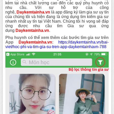
kèm tại nhà chất lượng cao đến các quý phụ huynh có
nhu cầu. Với sự hỗ trợ của công
nghệ,
Daykemtainha.vn
là app đăng ký làm gia sư uy tín
của chúng tôi và hiện đang là ứng dụng tìm kiếm gia sư
nhanh nhất uy tín tại Việt Nam. Chúng tôi hi vọng sẽ đáp
ứng được nhu cầu tìm Gia sư qua ứng
dụng
Daykemtainha.vn
.
Phụ huynh có thể xem thêm các bước tìm gia sư trên
App
Daykemtainha.vn
:
https://daykemtainha.vn/bai-
viet/hoc-phi-va-tim-gia-su-tren-app-daykemtainhavn-788