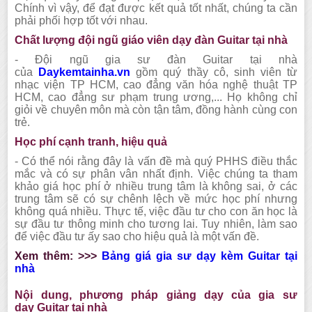
Chính vì vậy, để đạt được kết quả tốt nhất, chúng ta cần
phải phối hợp tốt với nhau.
Chất lượng đội ngũ giáo viên dạy đàn
Guitar
tại nhà
-
Đội ngũ gia sư đàn
Guitar
tại nhà
của
Daykemtainha.vn
gồm quý thầy cô, sinh viên từ
nhạc viện TP HCM, cao đẳng văn hóa nghệ thuật TP
HCM, cao đẳng sư phạm trung ương
,.
.. Họ không chỉ
giỏi về chuyên môn mà còn tận tâm, đồng hành cùng con
trẻ.
Học phí cạnh tranh, hiệu quả
-
Có thể nói rằng đây là vấn đề mà quý PHHS điều thắc
mắc và có sự phân vân nhất định. Việc chúng ta tham
khảo giá học phí ở nhiều trung tâm là không sai, ở các
trung tâm sẽ có sự chênh lệch về mức học phí nhưng
không quá nhiều. Thực tế, việc đầu tư cho con ăn học là
sự đầu tư thông minh cho tương lai. Tuy nhiên, làm sao
để việc đầu tư ấy sao cho hiệu quả là một vấn đề.
Xem thêm: >>>
Bảng giá gia sư dạy kèm
Guitar
tại
nhà
Nội dung, phương pháp giảng dạy của gia sư
dạy
Guitar
tại nhà