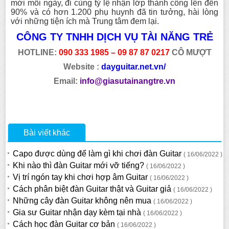
mới mỗi ngày, đi cùng tỷ lệ nhận lớp thành công lên đến
90% và có hơn 1.200 phụ huynh đã tin tưởng, hài lòng
với những tiện ích mà Trung tâm đem lại.
CÔNG TY TNHH DỊCH VỤ TÀI NĂNG TRẺ
HOTLINE:
090 333 1985 – 09 87 87 0217
CÔ MƯỢT
Website :
dayguitar.net.vn/
Email:
info@giasutainangtre.vn
Bài viết khác
Capo được dùng để làm gì khi chơi đàn Guitar
( 16/06/2022 )
Khi nào thì đàn Guitar mới vỡ tiếng?
( 16/06/2022 )
Vị trí ngón tay khi chơi hợp âm Guitar
( 16/06/2022 )
Cách phân biệt đàn Guitar thật và Guitar giả
( 16/06/2022 )
Những cây đàn Guitar không nên mua
( 16/06/2022 )
Gia sư Guitar nhận dạy kèm tại nhà
( 16/06/2022 )
Cách học đàn Guitar cơ bản
( 16/06/2022 )