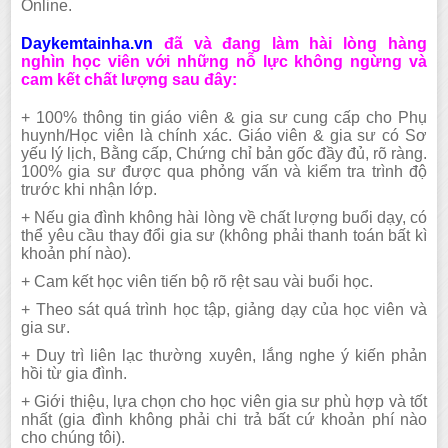
Online.
Daykemtainha.vn
đã và đang làm hài lòng hàng
nghìn học viên với những nỗ lực không ngừng và
cam kết chất lượng sau đây:
+ 100% thông tin giáo viên & gia sư cung cấp cho Phụ
huynh/Học viên là chính xác. Giáo viên & gia sư có Sơ
yếu lý lịch, Bằng cấp, Chứng chỉ bản gốc đầy đủ, rõ ràng.
100% gia sư được qua phỏng vấn và kiểm tra trình độ
trước khi nhận lớp.
+
N
ếu gia đình không hài lòng về chất lượng buổi dạy, có
thể yêu cầu thay đổi gia sư (không phải thanh toán bất kì
khoản phí nào).
+ Cam kết học viên tiến bộ rõ rệt sau vài buổi học.
+ Theo sát quá trình học tập, giảng dạy của học viên và
gia sư.
+ Duy trì liên lạc thường xuyên, lắng nghe ý kiến phản
hồi từ gia đình.
+ Giới thiệu, lựa chọn cho học
viên
gia sư phù hợp và tốt
nhất (gia đình không phải chi trả bất cứ khoản phí nào
cho
chúng tôi
).