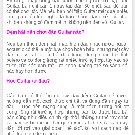
Phương pháp đúng đắn dành cho người mới tập đàn
Guitar, bạn chỉ cần 1 ngày tập đàn 30 phút, sau đó bạn
có thể chơi tốt. Mà nếu bạn nói “tập Guitar mất quá nhiều
thời gian của tôi”, nghĩa là bạn không đam mê. Tốt nhất
khi bạn không có đam mê thì không nên đến với Guitar.
Đệm hát nên chơi đàn Guitar nào?
Nếu bạn thích đệm hát nhạc hiện đại, nhạc nước ngoài,
acoustic có thể là một lựa chọn hoàn hảo, nhưng một cây
đàn classical lại là bá đạo trong dòng nhạc trữ tình
bolero và cơ động trong rất nhiều trường hợp, tùy vào sở
thích của các bạn mà lựa chọn, không thể so sánh cái
nào hay hơn được.
Học Guitar từ đâu?
Các bạn có thể tìm gia sư dạy kèm Guitar để được
hướng dẫn một cách thức chi tiết và đúng đắn ngay từ
đầu… Học trên mạng cũng là một cách tương đối tốt
trong rộng rãi trường hợp nhưng bạn ko được học bài
bản cũng như điều chỉnh kịp thời những tư thế tay chân
và bạn sẽ bị những thói quen xấu rất khó sửa sau này,
dẫn tới rơi vào giai đoạn” bế tắc”, ko với cách nào để
phát triển lên được nữa.