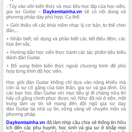
-
Tùy vào vốn kiến thức và mục tiêu học tập của học viên,
gia sư
Guitar
–
Daykemtainha.vn
sẽ có nội dung và
phương pháp dạy phù hợp. Cụ thể:
+
Giới thiệu về các khái niệm nhạc lý cơ bản, tư thế chơi
đàn,..
.
+
Nhận biết, sử dụng và phân biệt các tiết điệu đệm, các
loại âm sắc.
+
Hướng dẫn học viên thực hành các tác phẩm tiêu biểu
đánh đàn
Guitar
.
+
Bổ sung thêm kiến thức ngoài chương trình để phù
hợp từng trình độ học viên.
Học giỏi đàn
Guitar
không chỉ dựa vào năng khiếu mà
còn là sự cố gắng của bản thân, gia sư và gia đình. Dù
các bạn học đàn
Guitar
với mục tiêu gì đi chăng nữa thì
hãy cố gắng chinh phục được nó. Như đã nói ở trên, một
trung tâm uy tín sẽ mang đến đội ngũ gia sư dạy
đàn
Guitar
tại nhà uy tín, vững vàng về chuyên môn và
phương pháp.
Daykemtainha.vn
đã làm nhịp cầu chia sẻ thông tin hữu
ích đến các phụ huynh, học sinh và gia sư ở khắp mọi