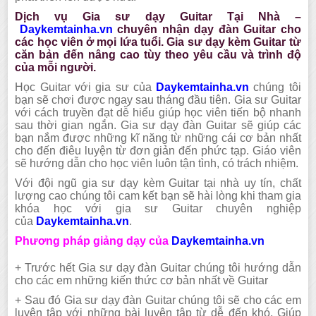
Dịch vụ Gia sư dạy Guitar Tại Nhà –
Daykemtainha.vn
chuyên nhận dạy đàn Guitar cho
các học viên ở mọi lứa tuổi. Gia sư dạy kèm Guitar từ
căn bản đến nâng cao tùy theo yêu cầu và trình độ
của mỗi người.
Học Guitar với gia sư của
Daykemtainha.vn
chúng tôi
bạn sẽ chơi được ngay sau tháng đầu tiên. Gia sư Guitar
với cách truyền đạt dễ hiểu giúp học viên tiến bộ nhanh
sau thời gian ngắn. Gia sư dạy đàn Guitar sẽ giúp các
bạn nắm được những kĩ năng từ những cái cơ bản nhất
cho đến điêu luyện từ đơn giản đến phức tạp. Giáo viên
sẽ hướng dẫn cho học viên luôn tận tình, có trách nhiệm.
Với đội ngũ gia sư dạy kèm Guitar tại nhà uy tín, chất
lượng cao chúng tôi cam kết bạn sẽ hài lòng khi tham gia
khóa học với gia sư Guitar chuyên nghiệp
của
Daykemtainha.vn
.
Phương pháp giảng dạy của
Daykemtainha.vn
+ Trước hết Gia sư dạy đàn Guitar chúng tôi hướng dẫn
cho các em những kiến thức cơ bản nhất về Guitar
+ Sau đó Gia sư dạy đàn Guitar chúng tôi sẽ cho các em
luyện tập với những bài luyện tập từ dễ đến khó. Giúp