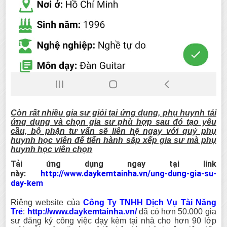
Còn rất nhiều gia sư giỏi tại ứng dụng, phụ huynh tải
ứng dụng và chọn gia sư phù hợp sau đó tạo yêu
cầu, bộ phận tư vấn sẽ liên hệ ngay với quý phụ
huynh học viên để tiến hành sắp xếp gia sư mà phụ
huynh học viên chọn
Tải ứng dụng ngay tại link
này:
http://www.daykemtainha.vn/ung-dung-gia-su-
day-kem
Riêng website của
Công Ty TNHH Dịch Vụ Tài Năng
Trẻ
:
http://www.daykemtainha.vn/
đã có hơn 50.000 gia
sư đăng ký công việc dạy kèm tại nhà cho hơn 90 lớp