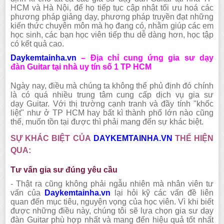
HCM và Hà Nội, để họ tiếp tục cập nhật tối ưu hoá các
phương pháp giảng dạy, phương pháp truyền đạt những
kiến thức chuyên môn mà họ đang có, nhằm giúp các em
học sinh, các bạn học viên tiếp thu dễ dàng hơn, học tập
có kết quả cao.
Daykemtainha.vn
–
Địa chỉ cung ứng
gia sư dạy
đàn
Guitar
tại nhà uy tín số 1 TP HCM
Ngày nay, điều mà chúng ta không thể phủ định đó chính
là có quá nhiều trung tâm cung cấp dịch vụ gia sư
dạy
Guitar.
Với thị trường cạnh tranh và đầy tính "khốc
liệt" như ở TP HCM hay bất kì thành phố lớn nào cũng
thế, muốn tồn tại được thì phải mang đến sự khác biệt.
SỰ KHÁC BIỆT CỦA
DAYKEMTAINHA.VN
THỂ HIỆN
QUA:
Tư vấn gia sư đúng yêu cầu
-
Thật ra cũng không phải ngẫu nhiên mà nhân viên tư
vấn của
Daykemtainha.vn
lại hỏi kỹ các vấn đề liên
quan đến mục tiêu, nguyện vọng của học viên. Vì khi biết
được những điều này, chúng tôi sẽ lựa chọn gia sư dạy
đàn
Guitar
phù hợp nhất và mang đến hiệu quả tốt nhất