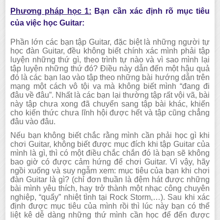
Phương pháp học 1:
Bạn cần xác định rõ mục tiêu
của việc học Guitar:
Phần lớn các bạn tập Guitar, đặc biệt là nhữ
ng người tự
học đàn Guitar, đều không biết chính xác mình phải tập
luyện những thứ gì, theo trình tự nào và vì sao mình lại
tập luyện những thứ đó? Điều này dẫn đến một hậu quả
đó là các bạn lao vào tập theo những bài hướng dẫn trên
mạng một cách vô tội vạ mà không biết mình “đang đi
đâu về đâu”. Nhất là các bạn lại thường tập rất vội vã, bài
này tập chưa xong đã chuyển sang tập bài khác, khiến
cho kiến thức chưa lĩnh hội được hết và tập cũng chẳng
đâu vào đâu.
Nếu bạn không biết chắc rằng mình cần phải học gì khi
chơi Guitar, không biết được mục đích khi tập Guitar của
mình là gì, thì có một điều chắc chắn đó là bạn sẽ không
bao giờ có được cảm hứng để chơi Guitar. Vì vậy, hãy
ngồi xuống và suy ngẫm xem: mục tiêu của bạn khi chơi
đàn Guitar là gì? (chỉ đơn thuần là đệm hát được những
bài mình yêu thích, hay trở thành một nhạc công chuyên
nghiệp, “quẩy” nhiệt tình tại Rock Storm,…). Sau khi xác
định được mục tiêu của mình rồi thì lúc này bạn có thể
liệt kê dễ dàng những thứ mình cần học để đến được