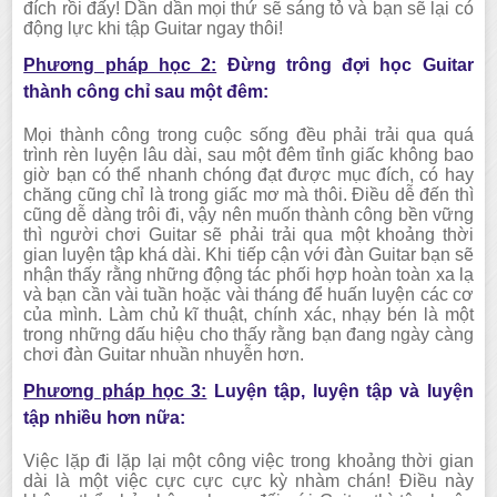
đích rồi đấy! Dần dần mọi thứ sẽ sáng tỏ và bạn sẽ lại có
động lực khi tập Guitar ngay thôi!
Phương pháp học 2:
Đừng trông đợi học Guitar
thành công chỉ sau một đêm:
Mọi thành công trong cuộc sống đều phải trải qua quá
trình rèn luyện lâu dài, sau một đêm tỉnh giấc không bao
giờ bạn có thể nhanh chóng đạt được mục đích, có hay
chăng cũng chỉ là trong giấc mơ mà thôi. Điều dễ đến thì
cũng dễ dàng trôi đi, vậy nên muốn thành công bền vững
thì người chơi Guitar sẽ phải trải qua một khoảng thời
gian luyện tập khá dài. Khi tiếp cận với đàn Guitar bạn sẽ
nhận thấy rằng những động tác phối hợp hoàn toàn xa lạ
và bạn cần vài tuần hoặc vài tháng để huấn luyện các cơ
của mình. Làm chủ kĩ thuật, chính xác, nhạy bén là một
trong những dấu hiệu cho thấy rằng bạn đang ngày càng
chơi đàn Guitar nhuần nhuyễn hơn.
Phương pháp học 3:
Luyện tập, luyện tập và luyện
tập nhiều hơn nữa:
Việc lặp đi lặp lại một công việc trong khoảng thời gian
dài là một việc cực cực cực kỳ nhàm chán! Điều này