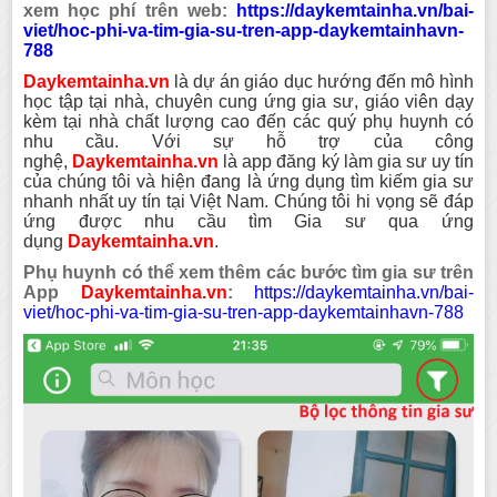
xem học phí trên web:
https://daykemtainha.vn/bai-
viet/hoc-phi-va-tim-gia-su-tren-app-daykemtainhavn-
788
Daykemtainha.vn
là dự án giáo dục hướng đến mô hình
học tập tại nhà, chuyên cung ứng gia sư, giáo viên dạy
kèm tại nhà chất lượng cao đến các quý phụ huynh có
nhu cầu. Với sự hỗ trợ của công
nghệ,
Daykemtainha.vn
là app đăng ký làm gia sư uy tín
của chúng tôi và hiện đang là ứng dụng tìm kiếm gia sư
nhanh nhất uy tín tại Việt Nam. Chúng tôi hi vọng sẽ đáp
ứng được nhu cầu tìm Gia sư qua ứng
dụng
Daykemtainha.vn
.
Phụ huynh có thể xem thêm các bước tìm gia sư trên
App
Daykemtainha.vn
:
https://daykemtainha.vn/bai-
viet/hoc-phi-va-tim-gia-su-tren-app-daykemtainhavn-788