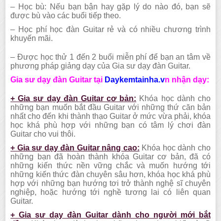
– Học bù: Nếu bạn bận hay gặp lý do nào đó, bạn sẽ
được bù vào các buổi tiếp theo.
– Học phí học đàn Guitar rẻ và có nhiều chương trình
khuyến mãi.
– Được học thử 1 đến 2 buổi miễn phí để bạn an tâm về
phương pháp giảng dạy của Gia sư dạy đàn Guitar.
Gia sư dạy đàn Guitar tại
Daykemtainha.v
n nhận dạy:
+ Gia sư dạy đàn Guitar cơ bản:
Khóa học dành cho
những bạn muốn bắt đầu Guitar với những thứ căn bản
nhất cho đến khi thành thạo Guitar ở mức vừa phải, khóa
học khá phù hợp với những bạn có tâm lý chơi đàn
Guitar cho vui thôi.
+ Gia sư dạy đàn Guitar nâng cao:
Khóa học dành cho
những bạn đã hoàn thành khóa Guitar cơ bản, đã có
những kiến thức nền vững chắc và muốn hướng tới
những kiến thức đàn chuyên sâu hơn, khóa học khá phù
hợp với những bạn hướng tơi trở thành nghệ sĩ chuyên
nghiệp, hoặc hướng tới nghề tương lai có liên quan
Guitar.
+ Gia sư dạy đàn Guitar dành cho người mới bắt