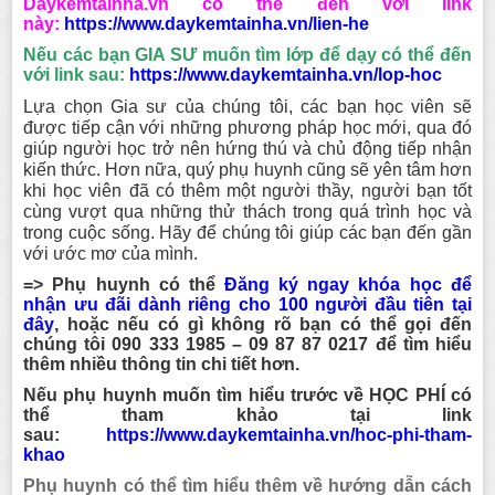
Daykemtainha.vn có thể đến với link
này:
https://www.daykemtainha.vn/lien-he
Nếu các bạn GIA SƯ muốn tìm lớp để dạy có thể đến
với link sau:
https://www.daykemtainha.vn/lop-hoc
Lựa chọn Gia sư của chúng tôi, các bạn học viên sẽ
được tiếp cận vớ
i những phương pháp học mới, qua đó
giúp người học trở nên hứng thú và chủ động tiếp nhận
kiến thức. Hơn nữa, quý phụ huynh cũng sẽ yên tâm hơn
khi học viên đã có thêm một người thầy, người bạn tốt
cùng vượt qua những thử thách trong quá trình học và
trong cuộc sống. Hãy để chúng tôi giúp các bạn đến gần
với ước mơ của mình.
=> Phụ huynh có thể
Đăng ký ngay khóa học để
nhận ưu đãi dành riêng cho 100 người đầu tiên tại
đây
,
hoặc nếu có gì không rõ bạn có thể gọi đến
chúng tôi
090 333 1985 – 09 87 87 0217
để tìm hiểu
thêm nhiều thông tin chi tiết hơn.
Nếu phụ huynh muốn tìm hiểu trước về HỌC PHÍ có
thể tham khảo tại link
sau:
https://www.daykemtainha.vn/hoc-phi-tham-
khao
Phụ huynh có thể tìm hiểu thêm về hướng dẫn cách