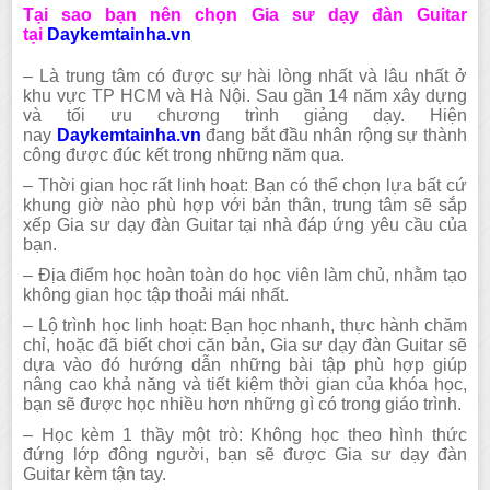
Tại sao bạn nên chọn Gia sư dạy đàn Guitar
tại
Daykemtainha.vn
– Là trung tâm có được sự hài lòng nhất và lâu nhất ở
khu vực TP HCM và Hà Nội. Sau gần 14 năm xây dựng
và tối ưu chương trình giảng dạy. Hiện
nay
Daykemtainha.vn
đang bắt đầu nhân rộng sự thành
công được đúc kết trong những năm qua.
– Thời gian học rất linh hoạt: Bạn có thể chọn lựa bất cứ
khung giờ nào phù hợp với bản thân, trung tâm sẽ sắp
xếp Gia sư dạy đàn Guitar tại nhà đáp ứng yêu cầu của
bạn.
– Địa điểm học hoàn toàn do học viên làm chủ, nhằm tạo
không gian học tập thoải mái nhất.
– Lộ trình học linh hoạt: Bạn học nhanh, thực hành chăm
chỉ, hoặc đã biết chơi căn bản, Gia sư dạy đàn Guitar sẽ
dựa vào đó hướng dẫn những bài tập phù hợp giúp
nâng cao khả năng và tiết kiệm thời gian của khóa học,
bạn sẽ được học nhiều hơn những gì có trong giáo trình.
– Học kèm 1 thầy một trò: Không học theo hình thức
đứng lớp đông người, bạn sẽ được Gia sư dạy đàn
Guitar kèm tận tay.