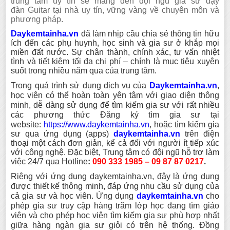
trung tâm uy tín sẽ mang đến đội ngũ gia sư dạy
đàn
Guitar
tại nhà uy tín, vững vàng về chuyên môn và
phương pháp.
Daykemtainha.vn
đã làm nhịp cầu chia sẻ thông tin hữu
ích đến các phụ huynh, học sinh và gia sư ở khắp mọi
miền đất nước. Sự chân thành, chính xác, tư vấn nhiệt
tình và tiết kiệm tối đa chi phí – chính là mục tiêu xuyên
suốt trong nhiều năm qua của trung tâm.
Trong quá trình sử dụng dịch vụ của
Daykemtainha
.vn
,
học viên có thể hoàn toàn yên tâm với giao diện thông
minh, dễ dàng sử dụng để tìm kiếm gia sư với rất nhiều
các phương thức Đăng ký tìm gia sư tại
website:
https://www.daykemtainha.vn
, hoặc tìm kiếm gia
sư qua ứng dụng (apps)
daykemtainha.vn
trên điện
thoại một cách đơn giản, kể cả đối với người ít tiếp xúc
với công nghệ. Đặc biệt, Trung tâm có đội ngũ hỗ trợ làm
việc 24/7 qua Hotline
:
090 333 1985 – 09 87 87 0217
.
Riêng với ứng dụng daykemtainha.vn, đây là ứng dụng
được thiết kế thông minh, đáp ứng nhu cầu sử dụng của
cả gia sư và học viên. Ứng dụng
daykemtainha.vn
cho
phép gia sư truy cập hàng trăm lớp học đang tìm giáo
viên và cho phép học viên tìm kiếm gia sư phù hợp nhất
giữa hàng ngàn gia sư giỏi có trên hệ thống. Đồng