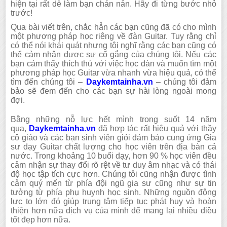
hiện tại rất dễ làm bạn chán nản. Hãy đi từng bước nhỏ
trước!
Qua bài viết trên, chắc hẳn các bạn cũng đã có cho mình
một phương pháp học riêng về đàn Guitar. Tuy rằng chỉ
có thể nói khái quát nhưng tôi nghĩ rằng các bạn cũng có
thể cảm nhận được sự cố gắng của chúng tôi. Nếu các
bạn cảm thấy thích thú với việc học đàn và muốn tìm một
phương pháp học Guitar vừa nhanh vừa hiệu quả, có thể
tìm đến chúng tôi –
Daykemtainha.vn
– chúng tôi đảm
bảo sẽ đem đến cho các bạn sự hài lòng ngoài mong
đợi.
Bằng những nỗ lực hết mình trong suốt 14 năm
qua,
Daykemtainha.vn
đã hợp tác rất hiệu quả với thầy
cô giáo và các bạn sinh viên giỏi đảm bảo cung ứng Gia
sư dạy Guitar chất lượng cho học viên trên địa bàn cả
nước. Trong khoảng 10 buổi dạy, hơn 90 % học viên đều
cảm nhận sự thay đổi rõ rệt về tư duy âm nhạc và có thái
độ học tập tích cực hơn. Chúng tôi cũng nhận được tình
cảm quý mến từ phía đội ngũ gia sư cũng như sự tin
tưởng từ phía phụ huynh học sinh. Những nguồn động
lực to lớn đó giúp trung tâm tiếp tục phát huy và hoàn
thiện hơn nữa dịch vụ của mình để mang lại nhiều điều
tốt đẹp hơn nữa.