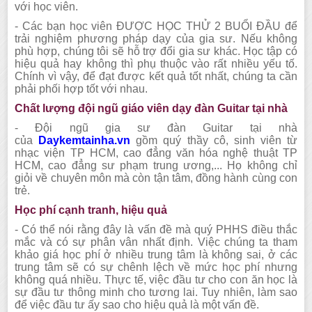
với học viên.
-
Các bạn học viên ĐƯỢC HỌC THỬ 2 BUỔI ĐẦU để
trải nghiệm phương pháp dạy của gia sư. Nếu không
phù hợp,
chúng tôi
sẽ hỗ trợ đổi gia sư khác. Học tập có
hiệu quả hay không thì phụ thuộc vào rất nhiều yếu tố.
Chính vì vậy, để đạt được kết quả tốt nhất, chúng ta cần
phải phối hợp tốt với nhau.
Chất lượng đội ngũ giáo viên dạy đàn
Guitar
tại nhà
-
Đội ngũ gia sư đàn
Guitar
tại nhà
của
Daykemtainha.vn
gồm quý thầy cô, sinh viên từ
nhạc viện TP HCM, cao đẳng văn hóa nghệ thuật TP
HCM, cao đẳng sư phạm trung ương
,.
.. Họ không chỉ
giỏi về chuyên môn mà còn tận tâm, đồng hành cùng con
trẻ.
Học phí cạnh tranh, hiệu quả
-
Có thể nói rằng đây là vấn đề mà quý PHHS điều thắc
mắc và có sự phân vân nhất định. Việc chúng ta tham
khảo giá học phí ở nhiều trung tâm là không sai, ở các
trung tâm sẽ có sự chênh lệch về mức học phí nhưng
không quá nhiều. Thực tế, việc đầu tư cho con ăn học là
sự đầu tư thông minh cho tương lai. Tuy nhiên, làm sao
để việc đầu tư ấy sao cho hiệu quả là một vấn đề.