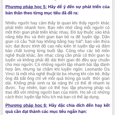
Phương pháp học 5:
Hãy để ý đến sự phát triển của
bản thân theo từng mục tiêu đã đề ra:
Nhiều người hay cảm thấy bi quan khi thấy người khác
phát triển nhanh hơn. Bạn nên nhớ rằng mỗi người có
một thời gian phát triển khác nhau. Đó tuỳ thuộc vào khả
năng tiếp thu và thời gian bạn bỏ ra để luyện tập. Dân
gian có câu “hát hay không bằng hay hát”: bạn vẫn thừa
sức đạt được trình độ cao nếu kiên trì luyện tập và đảm
bảo chất lượng từng buổi tập. Cũng như các bộ môn
nghệ thuật khác, âm nhạc cũng cần phải có thời gian tu
luyện và không phải độ dài thời gian đó đều quy chuẩn
cho mọi người. Có những người tập nhanh bài tập đánh
hợp âm, nhưng lại chậm khi luyện ngón. Leonardo Da
Vinci là một nhà nghệ thuật tài ba nhưng khi còn trẻ, thầy
ông đã bắt ông chỉ vẽ mỗi quả trứng gà suốt thời gian
dài. Không phải sinh ra tài năng thì có thể đi nhanh lẹ
được. Tuy nhiên, bạn có thể học tập phương pháp và
trao đổi với những người bạn của mình. Họ sẽ có những
cách thức luyện tập hữu ích mà bạn có thể áp dụng.
Phương pháp học 6:
Hãy đặc chia đích đến hay kết
quả cần đạt thành các mục tiêu ngắn hạn: