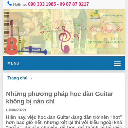
090 333 1985
-
09 87 87 0217
Hotline:
MENU
Trang chủ
Những phương pháp học đàn Guitar
không bị nản chí
(16/06/2022)
Hiện nay, việc học đàn Guitar đang dần trở nên “hot”
hơn bao giờ hết, nhưng xét lại thì với kiểu ngoài khá
“ngầu”, dễ vẫn chuyển, dễ học, giá thành rẻ thì việc