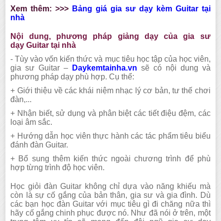
Xem thêm: >>>
Bảng giá gia sư dạy kèm
Guitar
tại
nhà
Nội dung, phương pháp giảng dạy của gia sư
dạy
Guitar
tại nhà
-
Tùy vào vốn kiến thức và mục tiêu học tập của học viên,
gia sư
Guitar
–
Daykemtainha.vn
sẽ có nội dung và
phương pháp dạy phù hợp. Cụ thể:
+
Giới thiệu về các khái niệm nhạc lý cơ bản, tư thế chơi
đàn,..
.
+
Nhận biết, sử dụng và phân biệt các tiết điệu đệm, các
loại âm sắc.
+
Hướng dẫn học viên thực hành các tác phẩm tiêu biểu
đánh đàn
Guitar
.
+
Bổ sung thêm kiến thức ngoài chương trình để phù
hợp từng trình độ học viên.
Học giỏi đàn
Guitar
không chỉ dựa vào năng khiếu mà
còn là sự cố gắng của bản thân, gia sư và gia đình. Dù
các bạn học đàn
Guitar
với mục tiêu gì đi chăng nữa thì
hãy cố gắng chinh phục được nó. Như đã nói ở trên, một