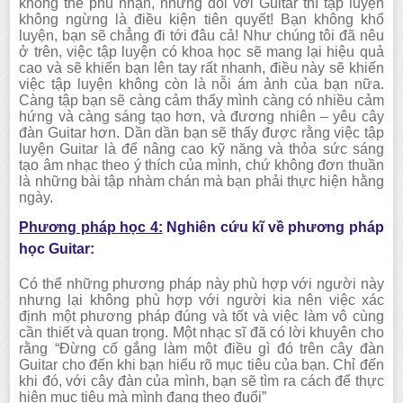
không thể phủ nhận, nhưng đối với Guitar thì tập luyện
không ngừng là điều kiện tiên quyết! Bạn không khổ
luyện, bạn sẽ chẳng đi tới đâu cả! Như chúng tôi đã nêu
ở trên, việc tập luyện có khoa học sẽ mang lại hiệu quả
cao và sẽ khiến bạn lên tay rất nhanh, điều này sẽ khiến
việc tập luyện không còn là nỗi ám ảnh của bạn nữa.
Càng tập bạn sẽ càng cảm thấy mình càng có nhiều cảm
hứng và càng sáng tạo hơn, và đương nhiên – yêu cây
đàn Guitar hơn. Dần dần bạn sẽ thấy được rằng việc tập
luyện Guitar là để nâng cao kỹ năng và thỏa sức sáng
tạo âm nhạc theo ý thích của mình, chứ không đơn thuần
là những bài tập nhàm chán mà bạn phải thực hiện hằng
ngày.
Phương pháp học 4:
Nghiên cứu kĩ về phương pháp
học Guitar:
Có thể những phương pháp này phù hợp với người này
nhưng lại không phù hợp với người kia nên việc xác
định một phương pháp đúng và tốt và việc làm vô cùng
cần thiết và quan trọng. Một nhạc sĩ đã có lời khuyên cho
rằng “Đừng cố gắng làm một điều gì đó trên cây đàn
Guitar cho đến khi bạn hiểu rõ mục tiêu của bạn. Chỉ đến
khi đó, với cây đàn của mình, bạn sẽ tìm ra cách để thực
hiện mục tiêu mà mình đang theo đuổi”