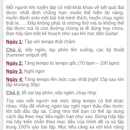
Mỗi người khi luyện tập có một khát khao về kết quả đạt
được nhất định chẳng hạn: muốn thể hiện tài năng,
muốn đánh solo một bài hát mình thích, muốn chạy ngón
thật lẹ, … Đây không phải là những thứ mà ta không thể
đạt được mà là con đường chúng ta đi đúng hay chưa.
Bạn hãy làm một kế hoạch như sau khi học đàn Guitar:
Ngày 1:
Tập với tempo thật chậm
Chú ý:
xếp ngón, tay phím lên xuống, các kỹ thuật
(hammer on/pull off)
Ngày 2:
Tăng tempo từ tempo gốc (70 bpm – 100 bpm)
Ngày 3:
Nghỉ ngơi
Ngày 4:
Tăng tempo lên mức cao nhất (nghỉ 15p sau khi
tập khoảng 30p)
Chú ý:
lỗi sai tay phím, xếp ngón, chạy nhịp
Tùy vào mỗi người mà mức tăng tempo có thể khác
nhau. Hãy để những ngón tay nghỉ ngơi thấu đáo trước
khi bắt đầu tập lại. Cũng như thế bạn có thể áp dụng
cách tập theo mục tiêu ngắn hạn như sau. Đừng hấp tấp
mà hãy kiên nhẫn theo mục tiêu của mình đề ra và tập
trung 100% vào bài tập. Mục tiêu càng xa với khả năng