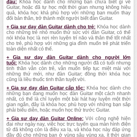
đầu:
Khóa học dành cho những bạn chưa biết gì về
Guitar, hoặc đã tự học một thời gian nhưng không hiệu
quả, khóa học khá phù hợp với những bạn muốn thay
đổi bản thân, trở thành một người biết đàn Guitar.
+ Gia sư dạy đàn Guitar dành cho trẻ:
Khóa học dành
cho những trẻ nhỏ muốn thử sức với đàn Guitar, có thể
nói khóa học là nơi rèn luyện trí não và thân thể tốt nhất
cho trẻ, phù hợp với những gia đình muốn trẻ phát triển
toàn diện nhất có thể.
+ Gia sư dạy đàn Guitar dành cho người lớn
tuổi:
Khóa học dành cho những người đã có tuổi nhưng
tinh thần vẫn còn trẻ, vẫn muốn tiếp tục miệt mài với
những thứ mới, như đàn Guitar; đồng thời khóa học
cũng là liều thuốc tinh thần tuyệt vời.
+ Gia sư dạy đàn Guitar cấp tốc:
Khóa học dành cho
những bạn đang muốn học đàn Guitar một cách nhanh
nhất, có thể là chỉ luyện một bài hát hay luyện một thời
gian ngắn, đây là khóa học phù hợp với những bạn sắp
phải biểu diễn, hoặc muốn học thử trước Guitar.
+ Gia sư dạy đàn Guitar Online:
Với công nghệ hiện
đại như ngày nay, việc học trực tuyến qua màn hình điện
tử đã không còn là điều xa lạ, và khóa học này đáp ứng
đầy đủ cho những bạn ở vùng sâu vùng xa, ít thời gian