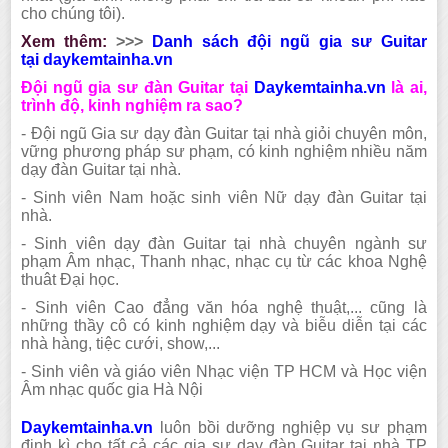
cho
chúng tôi
).
Xem thêm:
>>>
Danh sách đội ngũ gia sư Guitar
tại
daykemtainha.vn
Đội ngũ gia sư đàn Guitar tại
Daykemtainha.vn
là ai,
trình độ, kinh nghiệm ra sao?
- Đội ngũ Gia sư dạy đàn Guitar tại nhà giỏi chuyên môn,
vững phương pháp sư phạm, có kinh nghiệm nhiều năm
dạy đàn
Guitar
tại nhà.
- Sinh viên Nam hoặc sinh viên Nữ dạy đàn
Guitar
tại
nhà.
- Sinh viên dạy đàn
Guitar
tại nhà chuyên ngành sư
phạm Âm nhạc, Thanh nhạc, nhạc cụ từ các khoa Nghệ
thuât Đại học.
- Sinh viên Cao đẳng văn hóa nghệ thuật,... cũng là
những thầy cô có kinh nghiệm dạy và biễu diễn tại các
nhà hàng, tiệc cưới, show,...
- Sinh viên và giáo viên Nhạc viện TP HCM và Học viện
Âm nhạc quốc gia Hà Nội
Daykemtainha.vn
luôn bồi dưỡng nghiệp vụ sư phạm
định kì cho tất cả các gia sư dạy đàn
Guitar
tại nhà TP