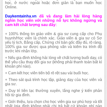
học, ở nước ngoài hoặc đơn giản là bạn muốn học
Online.
Daykemtainha.vn
đã và đang làm hài lòng hàng
nghìn học viên với những nỗ lực không ngừng và
cam kết chất lượng sau đây:
+ 100% thông tin giáo viên & gia sư cung cấp cho Phụ
huynh/Học viên là chính xác. Giáo viên & gia sư có Sơ
yếu lý lịch, Bằng cấp, Chứng chỉ bản gốc đầy đủ, rõ ràng.
100% gia sư được qua phỏng vấn và kiểm tra trình độ
trước khi nhận lớp.
+
N
ếu gia đình không hài lòng về chất lượng buổi dạy, có
thể yêu cầu thay đổi gia sư (không phải thanh toán bất kì
khoản phí nào).
+ Cam kết học viên tiến bộ rõ rệt sau vài buổi học.
+ Theo sát quá trình học tập, giảng dạy của học viên và
gia sư.
+ Duy trì liên lạc thường xuyên, lắng nghe ý kiến phản
hồi từ gia đình.
+ Giới thiệu, lựa chọn cho học
viên
gia sư phù hợp và tốt
nhất (gia đình không phải chi trả bất cứ khoản phí nào