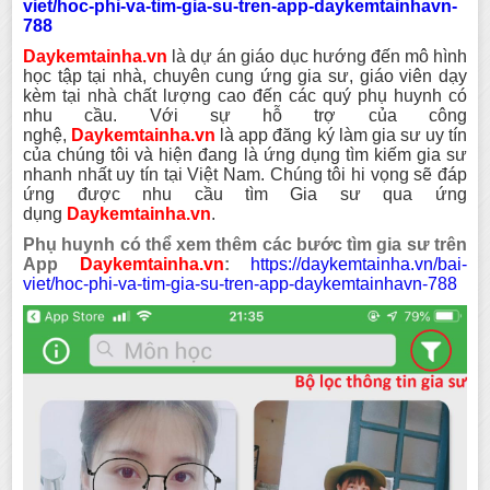
viet/hoc-phi-va-tim-gia-su-tren-app-daykemtainhavn-
788
Daykemtainha.vn
là dự án giáo dục hướng đến mô hình
học tập tại nhà, chuyên cung ứng gia sư, giáo viên dạy
kèm tại nhà chất lượng cao đến các quý phụ huynh có
nhu cầu. Với sự hỗ trợ của công
nghệ,
Daykemtainha.vn
là app đăng ký làm gia sư uy tín
của chúng tôi và hiện đang là ứng dụng tìm kiếm gia sư
nhanh nhất uy tín tại Việt Nam. Chúng tôi hi vọng sẽ đáp
ứng được nhu cầu tìm Gia sư qua ứng
dụng
Daykemtainha.vn
.
Phụ huynh có thể xem thêm các bước tìm gia sư trên
App
Daykemtainha.vn
:
https://daykemtainha.vn/bai-
viet/hoc-phi-va-tim-gia-su-tren-app-daykemtainhavn-788