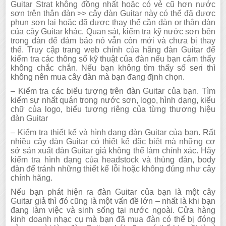
Guitar Strat không đồng nhất hoặc có vẻ cũ hơn nước
sơn trên thân đàn >> cây đàn Guitar này có thể đã được
phun sơn lại hoặc đã được thay thế cần đàn or thân đàn
của cây Guitar khác. Quan sát, kiểm tra kỹ nước sơn bên
trong đàn để đảm bảo nó vẫn còn mới và chưa bị thay
thế. Truy cập trang web chính của hãng đàn Guitar để
kiểm tra các thông số kỹ thuật của đàn nếu bạn cảm thấy
không chắc chắn. Nếu bạn không tìm thấy số seri thì
không nên mua cây đàn mà bạn đang định chọn.
– Kiểm tra các biểu tượng trên đàn Guitar của bạn. Tìm
kiếm sự nhất quán trong nước sơn, logo, hình dạng, kiểu
chữ của logo, biểu tượng riêng của từng thương hiệu
đàn Guitar
– Kiểm tra thiết kế và hình dạng đàn Guitar của bạn. Rất
nhiều cây đàn Guitar có thiết kế đặc biệt mà những cơ
sở sản xuất đàn Guitar giả không thể làm chính xác. Hãy
kiểm tra hình dạng của headstock và thùng đàn, body
đàn để tránh những thiết kế lỗi hoặc không đúng như cây
chính hãng.
Nếu bạn phát hiện ra đàn Guitar của bạn là một cây
Guitar giả thì đó cũng là một vấn đề lớn – nhất là khi bạn
đang làm việc và sinh sống tại nước ngoài. Cửa hàng
kinh doanh nhạc cụ mà bạn đã mua đàn có thể bị đóng