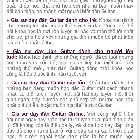
Guitar, hoặc đã tự học một thời gian nhưng không hiệu
quả, khóa học khá phù hợp với những bạn muốn thay
đổi bản thân, trở thành một người biết đàn Guitar.
+ Gia sư dạy đàn Guitar dành cho trẻ:
Khóa học dành
cho những trẻ nhỏ muốn thử sức với đàn Guitar, có thể
nói khóa học là nơi rèn luyện trí não và thân thể tốt nhất
cho trẻ, phù hợp với những gia đình muốn trẻ phát triển
toàn diện nhất có thể.
+ Gia sư dạy đàn Guitar dành cho người lớn
tuổi:
Khóa học dành cho những người đã có tuổi nhưng
tinh thần vẫn còn trẻ, vẫn muốn tiếp tục miệt mài với
những thứ mới, như đàn Guitar; đồng thời khóa học
cũng là liều thuốc tinh thần tuyệt vời.
+ Gia sư dạy đàn Guitar cấp tốc:
Khóa học dành cho
những bạn đang muốn học đàn Guitar một cách nhanh
nhất, có thể là chỉ luyện một bài hát hay luyện một thời
gian ngắn, đây là khóa học phù hợp với những bạn sắp
phải biểu diễn, hoặc muốn học thử trước Guitar.
+ Gia sư dạy đàn Guitar Online:
Với công nghệ hiện
đại như ngày nay, việc học trực tuyến qua màn hình điện
tử đã không còn là điều xa lạ, và khóa học này đáp ứng
đầy đủ cho những bạn ở vùng sâu vùng xa, ít thời gian
học, ở nước ngoài hoặc đơn giản là bạn muốn học