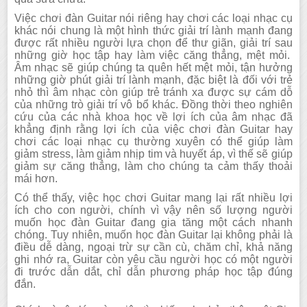
Việc chơi đàn Guitar nói riêng hay chơi các loại nhạc cụ
khác nói chung là một hình thức giải trí lành mạnh đang
được rất nhiều người lựa chọn để thư giãn, giải trí sau
những giờ học tập hay làm việc căng thẳng, mệt mỏi.
Âm nhạc sẽ giúp chúng ta quên hết mệt mỏi, tận hưởng
những giờ phút giải trí lành mạnh, đặc biệt là đối với trẻ
nhỏ thì âm nhạc còn giúp trẻ tránh xa được sự cám dỗ
của những trò giải trí vô bổ khác. Đồng thời theo nghiên
cứu của các nhà khoa học về lợi ích của âm nhạc đã
khẳng định rằng lợi ích của việc chơi đàn Guitar hay
chơi các loại nhạc cụ thường xuyên có thể giúp làm
giảm stress, làm giảm nhịp tim và huyết áp, vì thế sẽ giúp
giảm sự căng thẳng, làm cho chúng ta cảm thấy thoải
mái hơn.
Có thể thấy, việc học chơi Guitar mang lại rất nhiều lợi
ích cho con người, chính vì vậy nên số lượng người
muốn học đàn Guitar đang gia tăng một cách nhanh
chóng. Tuy nhiên, muốn học đàn Guitar lại không phải là
điều dễ dàng, ngoại trừ sự cần cù, chăm chỉ, khả năng
ghi nhớ ra, Guitar còn yêu cầu người học có một người
đi trước dẫn dắt, chỉ dẫn phương pháp học tập đúng
đắn.