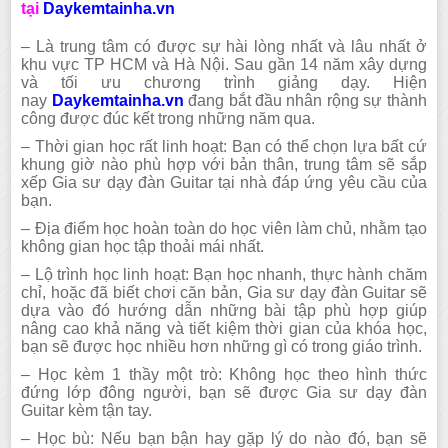
tại
Daykemtainha.vn
– Là trung tâm có được sự hài lòng nhất và lâu nhất ở
khu vực TP HCM và Hà Nội. Sau gần 14 năm xây dựng
và tối ưu chương trình giảng dạy. Hiện
nay
Daykemtainha.vn
đang bắt đầu nhân rộng sự thành
công được đúc kết trong những năm qua.
– Thời gian học rất linh hoạt: Bạn có thể chọn lựa bất cứ
khung giờ nào phù hợp với bản thân, trung tâm sẽ sắp
xếp Gia sư dạy đàn Guitar tại nhà đáp ứng yêu cầu của
bạn.
– Địa điểm học hoàn toàn do học viên làm chủ, nhằm tạo
không gian học tập thoải mái nhất.
– Lộ trình học linh hoạt: Bạn học nhanh, thực hành chăm
chỉ, hoặc đã biết chơi căn bản, Gia sư dạy đàn Guitar sẽ
dựa vào đó hướng dẫn những bài tập phù hợp giúp
nâng cao khả năng và tiết kiệm thời gian của khóa học,
bạn sẽ được học nhiều hơn những gì có trong giáo trình.
– Học kèm 1 thầy một trò: Không học theo hình thức
đứng lớp đông người, bạn sẽ được Gia sư dạy đàn
Guitar kèm tận tay.
– Học bù: Nếu bạn bận hay gặp lý do nào đó, bạn sẽ