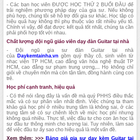
-
Các bạn học viên ĐƯỢC HỌC THỬ 2 BUỔI ĐẦU để
trải nghiệm phương pháp dạy của gia sư. Nếu không
phù hợp,
chúng tôi
sẽ hỗ trợ đổi gia sư khác. Học tập có
hiệu quả hay không thì phụ thuộc vào rất nhiều yếu tố.
Chính vì vậy, để đạt được kết quả tốt nhất, chúng ta cần
phải phối hợp tốt với nhau.
Chất lượng đội ngũ giáo viên dạy đàn
Guitar
tại nhà
-
Đội ngũ gia sư đàn
Guitar
tại nhà
của
Daykemtainha.vn
gồm quý thầy cô, sinh viên từ
nhạc viện TP HCM, cao đẳng văn hóa nghệ thuật TP
HCM, cao đẳng sư phạm trung ương
,.
.. Họ không chỉ
giỏi về chuyên môn mà còn tận tâm, đồng hành cùng con
trẻ.
Học phí cạnh tranh, hiệu quả
-
Có thể nói rằng đây là vấn đề mà quý PHHS điều thắc
mắc và có sự phân vân nhất định. Việc chúng ta tham
khảo giá học phí ở nhiều trung tâm là không sai, ở các
trung tâm sẽ có sự chênh lệch về mức học phí nhưng
không quá nhiều. Thực tế, việc đầu tư cho con ăn học là
sự đầu tư thông minh cho tương lai. Tuy nhiên, làm sao
để việc đầu tư ấy sao cho hiệu quả là một vấn đề.
Xem thêm: >>>
Bảng giá gia sư dạy kèm
Guitar
tại