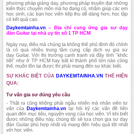
phương pháp giảng dạy, phương pháp truyền đạt những
kiến thức chuyên môn mà họ đang có, nhằm giúp các em
học sinh, các bạn học viên tiếp thu dễ dàng hơn, học tập
có kết quả cao.
Daykemtainha.vn
–
Địa chỉ cung ứng
gia sư dạy
đàn
Guitar
tại nhà uy tín số 1 TP HCM
Ngày nay, điều mà chúng ta không thể phủ định đó chính
là có quá nhiều trung tâm cung cấp dịch vụ gia sư
dạy
Guitar.
Với thị trường cạnh tranh và đầy tính "khốc
liệt" như ở TP HCM hay bất kì thành phố lớn nào cũng
thế, muốn tồn tại được thì phải mang đến sự khác biệt.
SỰ KHÁC BIỆT CỦA
DAYKEMTAINHA.VN
THỂ HIỆN
QUA:
Tư vấn gia sư đúng yêu cầu
-
Thật ra cũng không phải ngẫu nhiên mà nhân viên tư
vấn của
Daykemtainha.vn
lại hỏi kỹ các vấn đề liên
quan đến mục tiêu, nguyện vọng của học viên. Vì khi biết
được những điều này, chúng tôi sẽ lựa chọn gia sư dạy
đàn
Guitar
phù hợp nhất và mang đến hiệu quả tốt nhất
với học viên.