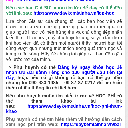
Nếu các bạn GIA SƯ muốn tìm lớp để dạy có thể đến
với link sau:
https://www.daykemtainha.vn/lop-hoc
Lựa chọn Gia sư của chúng tôi, các bạn học viên sẽ
được tiếp cận vớ
i những phương pháp học mới, qua đó
giúp người học trở nên hứng thú và chủ động tiếp nhận
kiến thức. Hơn nữa, quý phụ huynh cũng sẽ yên tâm hơn
khi học viên đã có thêm một người thầy, người bạn tốt
cùng vượt qua những thử thách trong quá trình học và
trong cuộc sống. Hãy để chúng tôi giúp các bạn đến gần
với ước mơ của mình.
=> Phụ huynh có thể
Đăng ký ngay khóa học để
nhận ưu đãi dành riêng cho 100 người đầu tiên tại
đây
,
hoặc nếu có gì không rõ bạn có thể gọi đến
chúng tôi
090 333 1985 – 09 87 87 0217
để tìm hiểu
thêm nhiều thông tin chi tiết hơn.
Nếu phụ huynh muốn tìm hiểu trước về HỌC PHÍ có
thể tham khảo tại link
sau:
https://www.daykemtainha.vn/hoc-phi-tham-
khao
Phụ huynh có thể tìm hiểu thêm về hướng dẫn cách
xem học phí trên web:
https://daykemtainha.vn/bai-