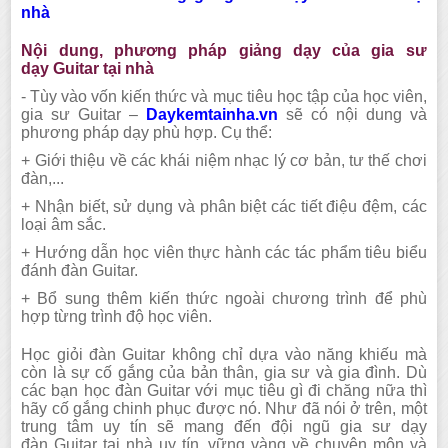
nhà
Nội dung, phương pháp giảng dạy của gia sư
dạy
Guitar
tại nhà
-
Tùy vào vốn kiến thức và mục tiêu học tập của học viên,
gia sư
Guitar
–
Daykemtainha.vn
sẽ có nội dung và
phương pháp dạy phù hợp. Cụ thể:
+
Giới thiệu về các khái niệm nhạc lý cơ bản, tư thế chơi
đàn,..
.
+
Nhận biết, sử dụng và phân biệt các tiết điệu đệm, các
loại âm sắc.
+
Hướng dẫn học viên thực hành các tác phẩm tiêu biểu
đánh đàn
Guitar
.
+
Bổ sung thêm kiến thức ngoài chương trình để phù
hợp từng trình độ học viên.
Học giỏi đàn
Guitar
không chỉ dựa vào năng khiếu mà
còn là sự cố gắng của bản thân, gia sư và gia đình. Dù
các bạn học đàn
Guitar
với mục tiêu gì đi chăng nữa thì
hãy cố gắng chinh phục được nó. Như đã nói ở trên, một
trung tâm uy tín sẽ mang đến đội ngũ gia sư dạy
đàn
Guitar
tại nhà uy tín, vững vàng về chuyên môn và