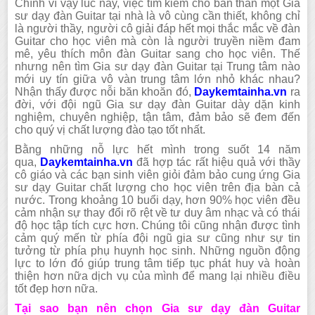
Chính vì vậy lúc này, việc tìm kiếm cho bản thân một Gia
sư dạy đàn Guitar tại nhà là vô cùng cần thiết, không chỉ
là người thầy, người cô giải đáp hết mọi thắc mắc về đàn
Guitar cho học viên mà còn là người truyền niềm đam
mê, yêu thích môn đàn Guitar sang cho học viên. Thế
nhưng nên tìm Gia sư dạy đàn Guitar tại Trung tâm nào
mới uy tín giữa vô vàn trung tâm lớn nhỏ khác nhau?
Nhận thấy được nỗi băn khoăn đó,
Daykemtainha.vn
ra
đời, với đội ngũ Gia sư dạy đàn Guitar dày dặn kinh
nghiệm, chuyên nghiệp, tận tâm, đảm bảo sẽ đem đến
cho quý vị chất lượng đào tạo tốt nhất.
Bằng những nỗ lực hết mình trong suốt 14 năm
qua,
Daykemtainha.vn
đã hợp tác rất hiệu quả với thầy
cô giáo và các bạn sinh viên giỏi đảm bảo cung ứng Gia
sư dạy Guitar chất lượng cho học viên trên địa bàn cả
nước. Trong khoảng 10 buổi dạy, hơn 90% học viên đều
cảm nhận sự thay đổi rõ rệt về tư duy âm nhạc và có thái
độ học tập tích cực hơn. Chúng tôi cũng nhận được tình
cảm quý mến từ phía đội ngũ gia sư cũng như sự tin
tưởng từ phía phụ huynh học sinh. Những nguồn động
lực to lớn đó giúp trung tâm tiếp tục phát huy và hoàn
thiện hơn nữa dịch vụ của mình để mang lại nhiều điều
tốt đẹp hơn nữa.
Tại sao bạn nên chọn Gia sư dạy đàn Guitar