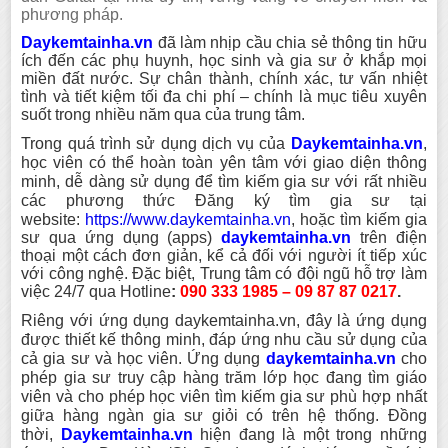
phương pháp.
Daykemtainha.vn
đã làm nhịp cầu chia sẻ thông tin hữu
ích đến các phụ huynh, học sinh và gia sư ở khắp mọi
miền đất nước. Sự chân thành, chính xác, tư vấn nhiệt
tình và tiết kiệm tối đa chi phí – chính là mục tiêu xuyên
suốt trong nhiều năm qua của trung tâm.
Trong quá trình sử dụng dịch vụ của
Daykemtainha
.vn
,
học viên có thể hoàn toàn yên tâm với giao diện thông
minh, dễ dàng sử dụng để tìm kiếm gia sư với rất nhiều
các phương thức Đăng ký tìm gia sư tại
website:
https://www.daykemtainha.vn
, hoặc tìm kiếm gia
sư qua ứng dụng (apps)
daykemtainha.vn
trên điện
thoại một cách đơn giản, kể cả đối với người ít tiếp xúc
với công nghệ. Đặc biệt, Trung tâm có đội ngũ hỗ trợ làm
việc 24/7 qua Hotline
:
090 333 1985 – 09 87 87 0217
.
Riêng với ứng dụng daykemtainha.vn, đây là ứng dụng
được thiết kế thông minh, đáp ứng nhu cầu sử dụng của
cả gia sư và học viên. Ứng dụng
daykemtainha.vn
cho
phép gia sư truy cập hàng trăm lớp học đang tìm giáo
viên và cho phép học viên tìm kiếm gia sư phù hợp nhất
giữa hàng ngàn gia sư giỏi có trên hệ thống. Đồng
thời,
Daykemtainha.vn
hiện đang là một trong những