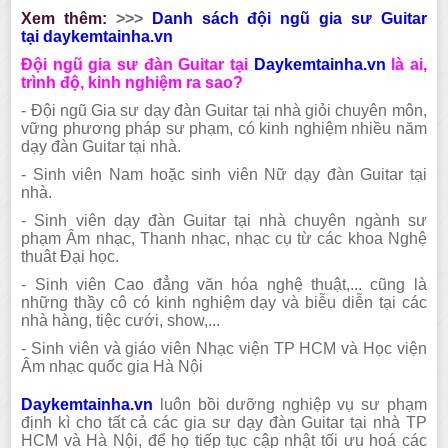
Xem thêm:
>>>
Danh sách đội ngũ gia sư Guitar
tại
daykemtainha.vn
Đội ngũ gia sư đàn Guitar tại
Daykemtainha.vn
là ai,
trình độ, kinh nghiệm ra sao?
- Đội ngũ Gia sư dạy đàn Guitar tại nhà giỏi chuyên môn,
vững phương pháp sư phạm, có kinh nghiệm nhiều năm
dạy đàn
Guitar
tại nhà.
- Sinh viên Nam hoặc sinh viên Nữ dạy đàn
Guitar
tại
nhà.
- Sinh viên dạy đàn
Guitar
tại nhà chuyên ngành sư
phạm Âm nhạc, Thanh nhạc, nhạc cụ từ các khoa Nghệ
thuât Đại học.
- Sinh viên Cao đẳng văn hóa nghệ thuật,... cũng là
những thầy cô có kinh nghiệm dạy và biễu diễn tại các
nhà hàng, tiệc cưới, show,...
- Sinh viên và giáo viên Nhạc viện TP HCM và Học viện
Âm nhạc quốc gia Hà Nội
Daykemtainha.vn
luôn bồi dưỡng nghiệp vụ sư phạm
định kì cho tất cả các gia sư dạy đàn
Guitar
tại nhà TP
HCM và Hà Nội, để họ tiếp tục cập nhật tối ưu hoá các