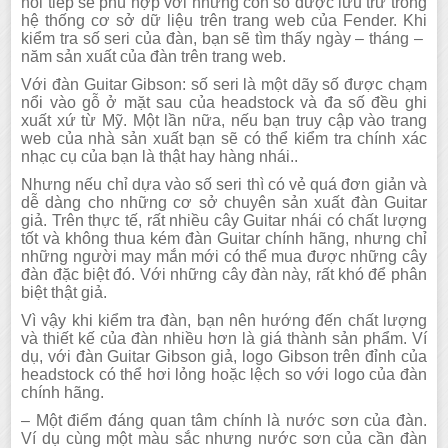
nối tiếp sẽ phù hợp với những con số được lưu trữ trong
hệ thống cơ sở dữ liệu trên trang web của Fender. Khi
kiểm tra số seri của đàn, bạn sẽ tìm thấy ngày – tháng –
năm sản xuất của đàn trên trang web.
Với đàn Guitar Gibson: số seri là một dãy số được chạm
nổi vào gỗ ở mặt sau của headstock và đa số đều ghi
xuất xứ từ Mỹ. Một lần nữa, nếu bạn truy cập vào trang
web của nhà sản xuất bạn sẽ có thể kiểm tra chính xác
nhạc cụ của bạn là thật hay hàng nhái..
Nhưng nếu chỉ dựa vào số seri thì có vẻ quá đơn giản và
dễ dàng cho những cơ sở chuyên sản xuất đàn Guitar
giả. Trên thực tế, rất nhiều cây Guitar nhái có chất lượng
tốt và không thua kém đàn Guitar chính hãng, nhưng chỉ
những người may mắn mới có thể mua được những cây
đàn đặc biệt đó. Với những cây đàn này, rất khó để phân
biệt thật giả.
Vì vậy khi kiểm tra đàn, bạn nên hướng đến chất lượng
và thiết kế của đàn nhiều hơn là giá thành sản phẩm. Ví
dụ, với đàn Guitar Gibson giả, logo Gibson trên đỉnh của
headstock có thể hơi lỏng hoặc lệch so với logo của đàn
chính hãng.
– Một điểm đáng quan tâm chính là nước sơn của đàn.
Ví dụ cùng một màu sắc nhưng nước sơn của cần đàn