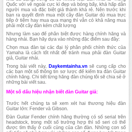
Quốc với vẻ ngoài cực kì đẹp và bóng bẩy, khá hấp dẫn
người
mua và đặc biệt giá thành khá rẻ. Nên trước khi
bạn ra quyết định mua một cây đàn Guitar dù mua trực
tiếp ở tiệm hay mua qua mạng thì vẫn có khả năng mua
phải một cây đàn kém chất lượng
Nhưng làm sao để phân biệt được hàng chính hãng và
hàng nhái. Bạn hãy dựa vào những đặc điểm sau đây:
Chọn mua đàn tại các đại lý phân phối chính thức của
Yamaha là cách tốt nhất để tránh mua phải đàn Guitar
giả, Guitar nhái.
Trong bài viết này,
Daykemtainha.vn
sẽ cung cấp cho
các bạn một số thông tin sơ lược để kiểm tra đàn Guitar
chính hãng. Chi tiết từng hãng đàn chúng tôi sẽ chia sẻ ở
những bài viết sau.
Một số dấu hiệu nhận biết đàn Guitar giả:
Trước hết chúng ta sẽ xem xét hai thương hiệu đàn
Guitar lớn: Fender và Gibson.
Đàn Guitar Fender chính hãng thường có số serial trên
headstock, trong một số trường hợp thì số seri có thể
được tìm thấy ở cuối cùng của cần đàn. Những con số