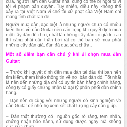
cửa, người làm đàn Guitar nhái cũng có thể bị ngồi tù vì
tội vi phạm bản quyền. Tuy nhiên, điều này không thể
xảy ra tại Việt Nam vì chế tài xử phạt của Việt Nam chỉ
mang tính chất răn đe.
Người mua đàn, đặc biệt là những người chưa có nhiều
kiến thức về đàn Guitar nên cẩn trọng khi quyết định mua
một cây đàn để chơi, nhất là những cây đàn có giá trị cao
thì càng phải cẩn thận bởi rất có thể bạn sẽ mua phải
những cây đàn giả, đàn đã qua sửa chữa…
Một số điểm bạn cần chú ý khi đi chọn mua đàn
Guitar:
– Trước khi quyết định đến mua đàn tại đâu thì bạn nên
tìm kiếm, tham khảo thông tin về nơi bán đàn đó. Tốt nhất
là nên đến những địa chỉ có uy tín bán hàng chính hãng,
công ty có giấy chứng nhận là đại lý phân phối đàn chính
hãng.
– Bạn nên đi cùng với những người có kinh nghiệm về
đàn Guitar để nhờ họ xem xét chất lượng cây đàn giúp.
– Đàn thật thường có nguồn gốc rõ ràng, tem nhãn,
chứng nhận bảo hành, sử dụng được ngay mà không
qua sửa chữa.