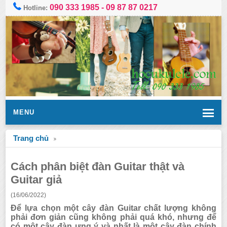
090 333 1985
-
09 87 87 0217
Hotline:
MENU
Trang chủ
Cách phân biệt đàn Guitar thật và
Guitar giả
(16/06/2022)
Để lựa chọn một cây đàn Guitar chất lượng không
phải đơn giản cũng không phải quá khó, nhưng để
có một cây đàn ưng ý và nhất là một cây đàn chính