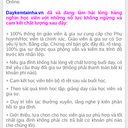
Online.
Daykemtainha.vn
đã và đang làm hài lòng hàng
nghìn học viên với những nỗ lực không ngừng và
cam kết chất lượng sau đây:
+ 100% thông tin giáo viên & gia sư cung cấp cho Phụ
huynh/Học viên là chính xác. Giáo viên & gia sư có Sơ
yếu lý lịch, Bằng cấp, Chứng chỉ bản gốc đầy đủ, rõ ràng.
100% gia sư được qua phỏng vấn và kiểm tra trình độ
trước khi nhận lớp.
+
N
ếu gia đình không hài lòng về chất lượng buổi dạy, có
thể yêu cầu thay đổi gia sư (không phải thanh toán bất kì
khoản phí nào).
+ Cam kết học viên tiến bộ rõ rệt sau vài buổi học.
+ Theo sát quá trình học tập, giảng dạy của học viên và
gia sư.
+ Duy trì liên lạc thường xuyên, lắng nghe ý kiến phản
hồi từ gia đình.
+ Giới thiệu, lựa chọn cho học
viên
gia sư phù hợp và tốt
nhất (gia đình không phải chi trả bất cứ khoản phí nào
cho
chúng tôi
).