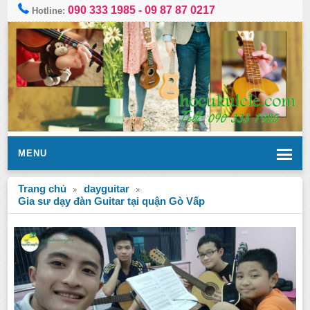
090 333 1985
-
09 87 87 0217
Hotline:
MENU
Trang chủ
dayguitar
Gia sư dạy đàn Guitar tại quận Gò Vấp