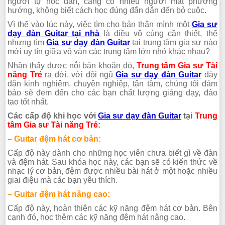
người tự học đàn, càng có nhiều người mất phương
hướng, không biết cách học đúng đắn dẫn đến bỏ cuộc.
Vì thế vào lúc này, việc tìm cho bản thân mình một
Gia sư
dạy đàn Guitar tại nhà
là điều vô cùng cần thiết, thế
nhưng tìm
Gia sư dạy đàn Guitar
tại trung tâm gia sư nào
mới uy tín giữa vô vàn các trung tâm lớn nhỏ khác nhau?
Nhận thấy được nỗi băn khoăn đó,
Trung tâm Gia sư Tài
năng Trẻ
ra đời, với đội ngũ
Gia sư dạy đàn Guitar
dày
dặn kinh nghiệm, chuyên nghiệp, tận tâm, chúng tôi đảm
bảo sẽ đem đến cho các bạn chất lượng giảng dạy, đào
tạo tốt nhất.
Các cấp độ khi học với
Gia sư dạy đàn Guitar
tại
Trung
tâm Gia sư Tài năng Trẻ
:
– Guitar đệm hát cơ bản:
Cấp độ này dành cho những học viên chưa biết gì về đàn
và đệm hát. Sau khóa học này, các bạn sẽ có kiến thức về
nhạc lý cơ bản, đệm được nhiều bài hát ở một hoặc nhiều
giai điệu mà các bạn yêu thích.
– Guitar đệm hát nâng cao:
Cấp độ này, hoàn thiện các kỹ năng đệm hát cơ bản. Bên
cạnh đó, học thêm các kỹ năng đệm hát nâng cao.