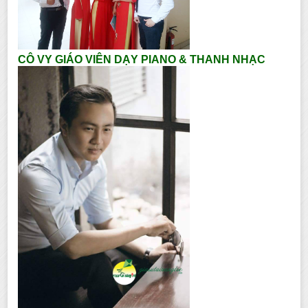
CÔ VY GIÁO VIÊN DẠY PIANO & THANH NHẠC