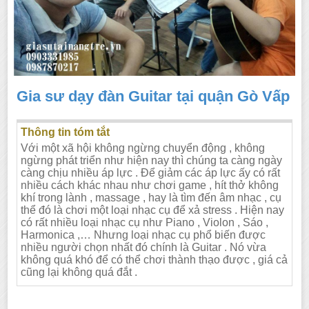
Gia sư dạy đàn Guitar tại quận Gò Vấp
Thông tin tóm tắt
Với một xã hội không ngừng chuyển động , không
ngừng phát triển như hiện nay thì chúng ta càng ngày
càng chịu nhiều áp lực . Để giảm các áp lực ấy có rất
nhiều cách khác nhau như chơi game , hít thở không
khí trong lành , massage , hay là tìm đến âm nhạc , cụ
thể đó là chơi một loại nhạc cụ để xả stress . Hiện nay
có rất nhiều loại nhạc cụ như Piano , Violon , Sáo ,
Harmonica ,… Nhưng loại nhạc cụ phổ biến được
nhiều người chọn nhất đó chính là Guitar . Nó vừa
không quá khó để có thể chơi thành thạo được , giá cả
cũng lại không quá đắt .