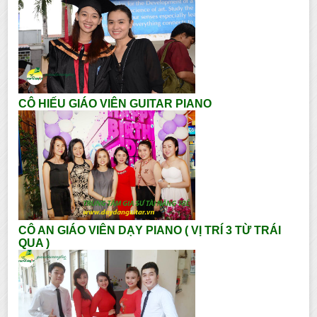
CÔ HIẾU GIÁO VIÊN GUITAR PIANO
CÔ AN GIÁO VIÊN DẠY PIANO ( VỊ TRÍ 3 TỪ TRÁI
QUA )