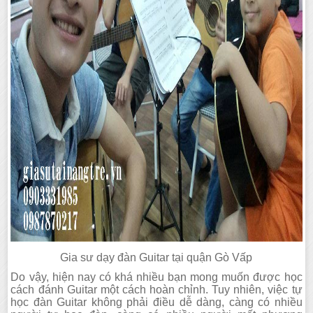
Gia sư dạy đàn Guitar tại quận Gò Vấp
Do vậy, hiện nay có khá nhiều bạn mong muốn được học
cách đánh Guitar một cách hoàn chỉnh. Tuy nhiên, việc tự
học đàn Guitar không phải điều dễ dàng, càng có nhiều