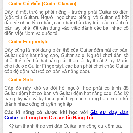
– Guitar Cổ điển (Guitar Classic) :
Đây là một trường phái riêng – trường phái Guitar cổ điển
(độc tấu Guitar). Người học chưa biết gì về Guitar, sẽ bắt
đầu về nhạc lý cơ bản, cách bấm bàn tay trái, cách đánh ở
bàn tay phải để vận dụng vào việc đánh các bài nhạc cổ
điển Việt Nam và quốc tế.
– Guitar Fingerstyle:
Đây cũng là một dạng biến thể của Guitar đệm hát cơ bản,
Guitar đệm hát nâng cao, Guitar solo. Người chơi đàn sẽ
phải thể hiện bài hát bằng các thao tác kỹ thuật 2 tay. Muốn
chơi được Guitar Fingerstyl, các bạn phải chơi chắc Guitar
cấp độ đệm hát (cả cơ bản và nâng cao).
– Guitar Solo:
Cấp độ này khó và đòi hỏi người học phải có trình độ
Guitar đệm hát cơ bản và Guitar đệm hát nâng cao. Các kỹ
năng, kỹ xảo và kỹ thuật phù hợp cho những bạn muốn trở
thành nhạc công chuyên nghiệp
Các kĩ năng có được khi học với
Gia sư dạy đàn
Guitar
tại
trung tâm Gia sư Tài Năng Trẻ
:
+ Ký âm thành thạo với đàn Guitar làm công cụ kiểm tra.