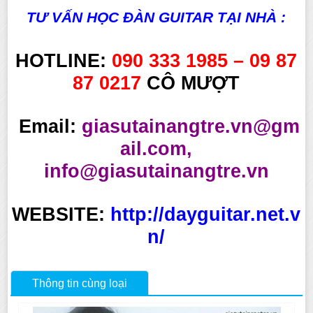
TƯ VẤN HỌC ĐÀN GUITAR TẠI NHÀ :
HOTLINE:
090 333 1985 – 09 87
87 0217
CÔ MƯỢT
Email:
giasutainangtre.vn@gm
ail.com,
info@giasutainangtre.vn
WEBSITE:
http://dayguitar.net.v
n/
Thông tin cùng loại