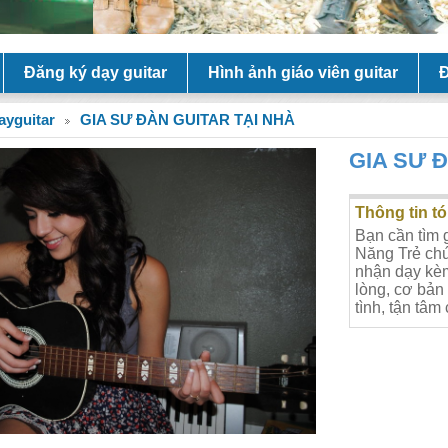
Đăng ký dạy guitar
Hình ảnh giáo viên guitar
Đ
ayguitar
GIA SƯ ĐÀN GUITAR TẠI NHÀ
GIA SƯ 
Thông tin tó
Bạn cần tìm 
Năng Trẻ chú
nhận dạy kèm
lòng, cơ bản
tình, tận tâ