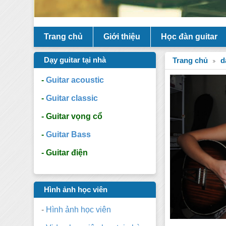
Trang chủ
Giới thiệu
Học đàn guitar
Dạy guitar tại nhà
Trang chủ
d
-
Guitar acoustic
-
Guitar classic
- Guitar vọng cổ
-
Guitar Bass
- Guitar điện
Hình ảnh học viên
-
Hình ảnh học viên