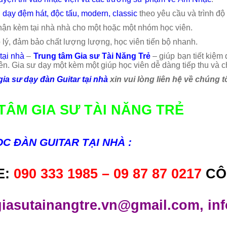
 dạy đệm hát, độc tấu, modern, classic
theo yêu cầu và trình độ
nhận kèm tại nhà nhà cho một hoặc một nhóm học viên.
 lý, đảm bảo chất lượng lượng, học viên tiến bộ nhanh.
tại nhà
–
Trung tâm Gia sư Tài Năng Trẻ
– giúp bạn tiết kiệm đ
ên. Gia sư dạy một kèm một giúp học viên dễ dàng tiếp thu và c
gia sư dạy đàn Guitar tại nhà
xin vui lòng liên hệ về chúng t
TÂM GIA SƯ TÀI NĂNG TRẺ
C ĐÀN GUITAR TẠI NHÀ :
E:
090 333 1985 – 09 87 87 0217
CÔ
giasutainangtre.vn@gmail.com, in