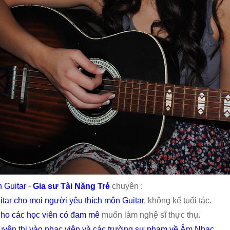
 Guitar
-
Gia sư Tài Năng Trẻ
chuyên :
tar cho mọi người yêu thích môn Guitar
, không kể tuổi tác.
cho các học viên có đam mê
muốn làm nghệ sĩ thực thụ.
luyện thi vào nhạc viện và các trường sư phạm về Âm Nhạc
.