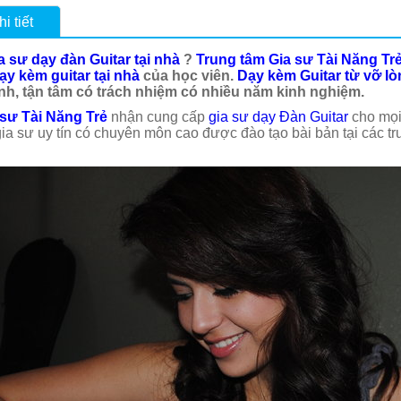
i tiết
a sư dạy đàn Guitar tại nhà
?
Trung tâm Gia sư Tài Năng Tr
ạy kèm guitar tại nhà
của học viên.
Dạy kèm Guitar từ vỡ l
ình, tận tâm có trách nhiệm có nhiều năm kinh nghiệm.
 sư Tài Năng Trẻ
nhận cung cấp
gia sư dạy Đàn Guitar
cho mọi 
ia sư uy tín có chuyên môn cao được đào tạo bài bản tại các 