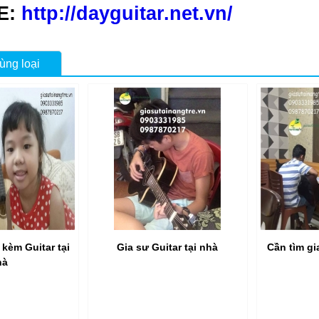
E:
http://dayguitar.net.vn/
ùng loại
 kèm Guitar tại
Gia sư Guitar tại nhà
Cần tìm gi
hà