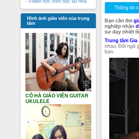
-
Video học viên học tại nhà
Thông tin ch
Hình ảnh giáo viên của trung
Bạn cần tìm
gi
tâm
nghiệp nhận
d
sư dạy nhiệt t
Trung tâm Gia
nhau. Đội ngũ g
bạn.
CÔ HÀ GIÁO VIÊN GUITAR
UKULELE