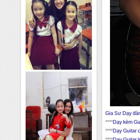
Gia Sư Dạy đàn
****
Dạy kèm Gui
****
Dạy Guitar 
****
Dạy Guitar 