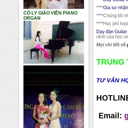
****
Gia sư nhận
CÔ LY GIÁO VIÊN PIANO
****Chúng tôi 
ORGAN
****Học phí hợp
Dạy đàn Guitar 
rãnh của học vi
Mọi chi tiết về
TRUNG 
TƯ VẤN HỌ
HOTLIN
Email: