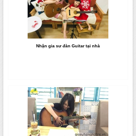
Nhận gia sư đàn Guitar tại nhà