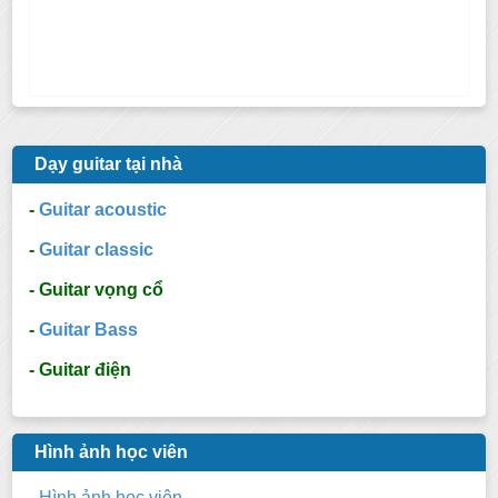
Dạy guitar tại nhà
-
Guitar acoustic
-
Guitar classic
- Guitar vọng cổ
-
Guitar Bass
- Guitar điện
Hình ảnh học viên
-
Hình ảnh học viên