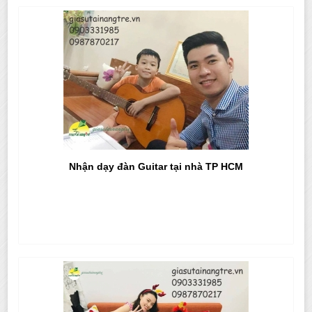
Nhận dạy đàn Guitar tại nhà TP HCM