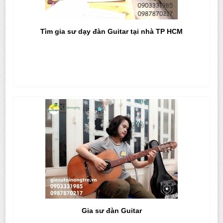
Tìm gia sư dạy đàn Guitar tại nhà TP HCM
Gia sư đàn Guitar