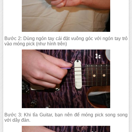
Bước 2: Dùng ngón tay cái đặt vuông góc với ngón tay trỏ
vào móng pick (như hình trên)
Bước 3: Khi tỉa Guitar, bạn nên để móng pick song song
với dây đàn.