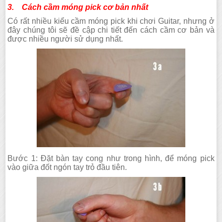
3. Cách cầm móng pick cơ bản nhất
Có rất nhiều kiểu cầm móng pick khi chơi Guitar, nhưng ở
đây chúng tôi sẽ đề cập chi tiết đến cách cầm cơ bản và
được nhiều người sử dụng nhất.
Bước 1: Đặt bàn tay cong như trong hình, để móng pick
vào giữa đốt ngón tay trỏ đầu tiên.