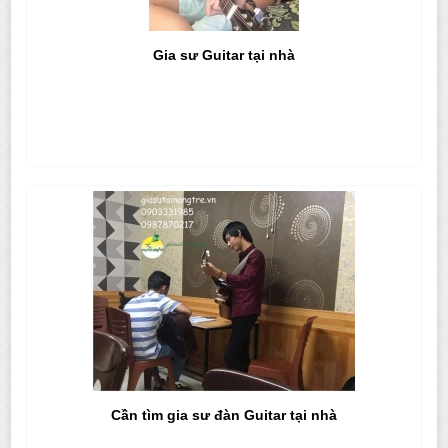
Gia sư Guitar tại nhà
Cần tìm gia sư đàn Guitar tại nhà