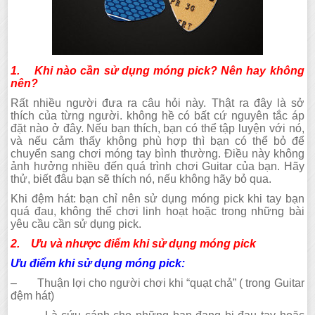
1. Khi nào cần sử dụng móng pick? Nên hay không
nên?
Rất nhiều người đưa ra câu hỏi này. Thật ra đây là sở
thích của từng người. không hề có bất cứ nguyên tắc áp
đặt nào ở đây. Nếu bạn thích, bạn có thể tập luyện với nó,
và nếu cảm thấy không phù hợp thì bạn có thể bỏ để
chuyển sang chơi móng tay bình thường. Điều này không
ảnh hưởng nhiều đến quá trình chơi Guitar của bạn. Hãy
thử, biết đâu bạn sẽ thích nó, nếu không hãy bỏ qua.
Khi đệm hát: bạn chỉ nên sử dụng móng pick khi tay bạn
quá đau, không thể chơi linh hoạt hoặc trong những bài
yêu cầu cần sử dụng pick.
2. Ưu và nhược điểm khi sử dụng móng pick
Ưu điểm khi sử dụng móng pick:
– Thuận lợi cho người chơi khi “quạt chả” ( trong Guitar
đệm hát)