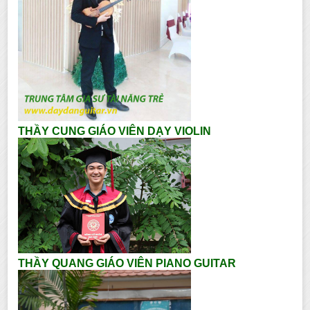
THẦY CUNG GIÁO VIÊN DẠY VIOLIN
THẦY QUANG GIÁO VIÊN PIANO GUITAR