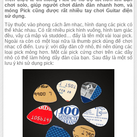
chơi solo, giúp người chơi đánh đàn nhanh hơn, và
móng Pick cũng được rất nhiều tay chơi Guitar điện
sử dụng.
Tùy thuộc vào phong cách âm nhạc, hình dạng các pick có
thể khác nhau. Có rất nhiều pick hình vuông, hình tam giác
đều, vây cá mập và studded… đấy là tên một vài loại pick.
Ngoài ra còn có một loại nữa là thumb pick dùng để chơi
nhạc cổ điển. Lưu ý: với dây đàn cỡ nhỏ, thì nên dùng các
loại pick mỏng hơn. Một cái pick cứng chơi trên các dây
nhỏ có thể làm hỏng dây đàn của bạn. Sau đây là một số
lưu ý khi sử dụng pick: