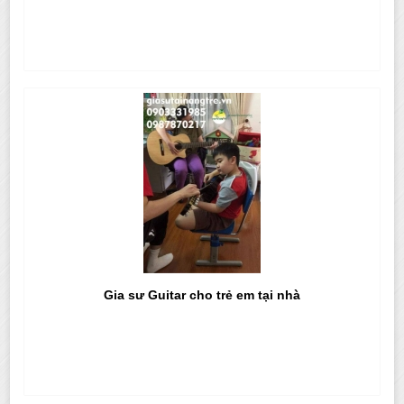
Gia sư Guitar cho trẻ em tại nhà